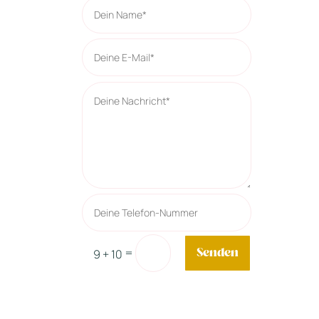
=
Senden
9 + 10