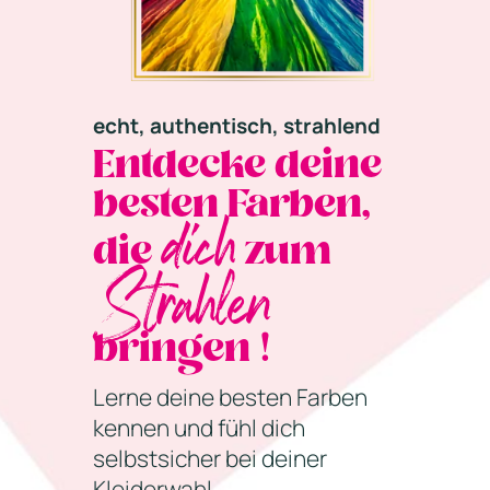
echt, authentisch, strahlend
Entdecke deine
besten Farben,
dich
die
zum
Strahlen
bringen !
Lerne deine besten Farben
kennen und fühl dich
selbstsicher bei deiner
Kleiderwahl.