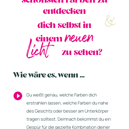
schönsten Farben zu
entdecken
dich selbst in
neuen
einem
Licht
zu sehen?
Wie wäre es, wenn …

Du weißt genau, welche Farben dich
erstrahlen lassen, welche Farben du nahe
des Gesichts oder besser am Unterkörper
tragen solltest. Demnach bekommst du ein
Gespür für die gezielte Kombination deiner